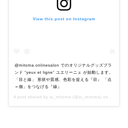
View this post on Instagram
@mitoma.onlinesalon でのオリジナルグッズブラ
ンド “yeux et ligne” ユエリーニェ が始動します。
「目と線」 形状や質感、色彩を捉える『目』 「点
＝個」をつなげる『線』
A post shared by
ai_mitoma
(@ai_mitoma) on
Jul 17, 