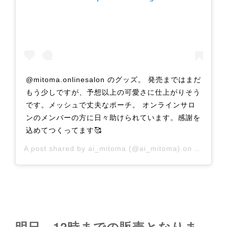
@mitoma.onlinesalon のグッズ。 発売まではまだ
もう少しですが、予想以上の可愛さに仕上がりそう
です。メッシュで丈夫なポーチ。 オンラインサロ
ンのメンバーの方に日々助けられています。感謝を
込めてつくってます🥰
A post shared by
ai_mitoma
(@ai_mitoma) on
Aug 5, 2
明日、12時までの販売となりま