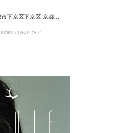
ギャラリー アン | Galley Ann · 〒600-8056 京都府京都市下京区下京区 京都市下京区高辻通り麩屋町西入る雁金町170 1F
通り麩屋町西入る雁金町170 1F