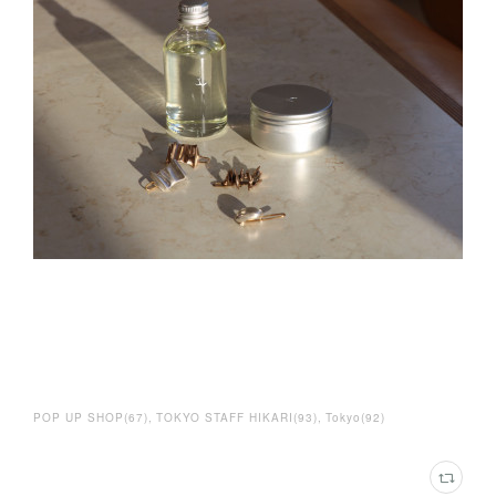
POP UP SHOP
(
67
)
TOKYO STAFF HIKARI
(
93
)
Tokyo
(
92
)