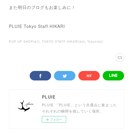
また明日のブログもお楽しみに！
PLUIE Tokyo Staff HIKARI
POP UP SHOP
(
67
)
TOKYO STAFF HIKARI
(
93
)
Tokyo
(
92
)
PLUIE
PLUIE 「PLUIE」という共通点に集まった
それぞれの瞬間を残していく場所。
フォロー