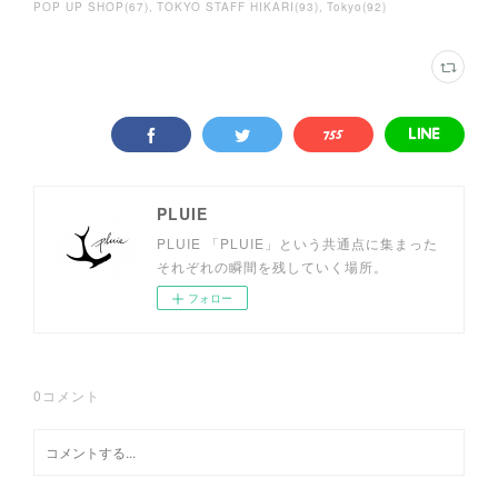
POP UP SHOP
(
67
)
TOKYO STAFF HIKARI
(
93
)
Tokyo
(
92
)
PLUIE
PLUIE 「PLUIE」という共通点に集まった
それぞれの瞬間を残していく場所。
フォロー
0
コメント