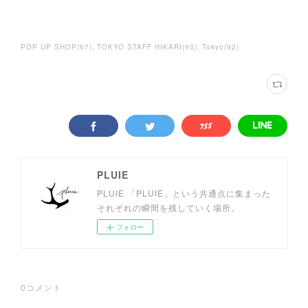
POP UP SHOP
(
67
)
TOKYO STAFF HIKARI
(
93
)
Tokyo
(
92
)
PLUIE
PLUIE 「PLUIE」という共通点に集まった
それぞれの瞬間を残していく場所。
フォロー
0
コメント