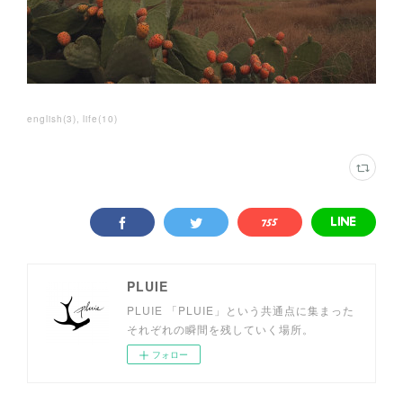
english
(
3
)
life
(
10
)
PLUIE
PLUIE 「PLUIE」という共通点に集まった
それぞれの瞬間を残していく場所。
フォロー