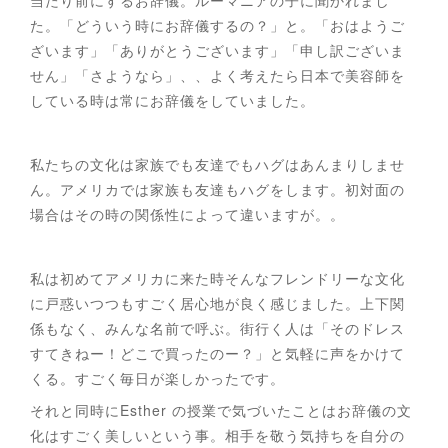
当たり前にするお辞儀。ルーマニアの子に聞かれまし
た。「どういう時にお辞儀するの？」と。「おはようご
ざいます」「ありがとうございます」「申し訳ございま
せん」「さようなら」、、よく考えたら日本で美容師を
している時は常にお辞儀をしていました。
私たちの文化は家族でも友達でもハグはあんまりしませ
ん。アメリカでは家族も友達もハグをします。初対面の
場合はその時の関係性によって違いますが。。
私は初めてアメリカに来た時そんなフレンドリーな文化
に戸惑いつつもすごく居心地が良く感じました。上下関
係もなく、みんな名前で呼ぶ。街行く人は「そのドレス
すてきねー！どこで買ったのー？」と気軽に声をかけて
くる。すごく毎日が楽しかったです。
それと同時にEsther の授業で気づいたことはお辞儀の文
化はすごく美しいという事。相手を敬う気持ちを自分の