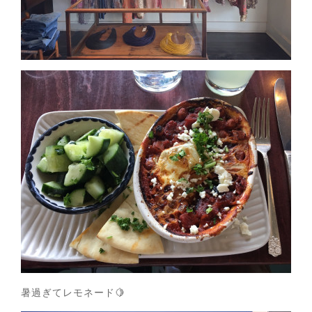
暑過ぎてレモネード🍋