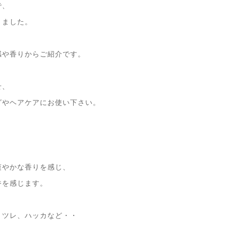
で、
りました。
感や香りからご紹介です。
せ、
グやヘアケアにお使い下さい。
爽やかな香りを感じ、
香を感じます。
ミツレ、ハッカなど・・