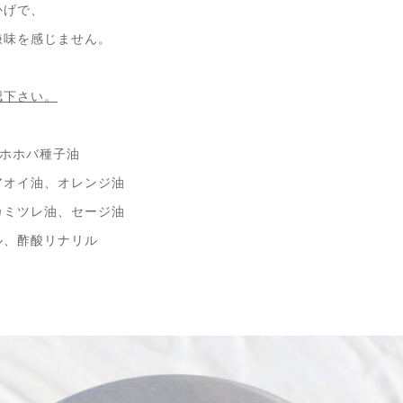
かげで、
嫌味を感じません。
認下さい。
、ホホバ種子油
アオイ油、オレンジ油
カミツレ油、セージ油
ル、酢酸リナリル