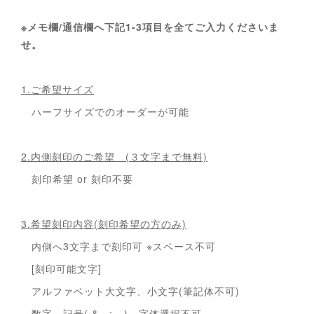
※メモ欄/通信欄へ下記1-3項目を全てご入力くださいま
せ。
1.ご希望サイズ
ハーフサイズでのオーダーが可能
2.内側刻印のご希望 (３文字まで無料)
刻印希望 or 刻印不要
3.希望刻印内容(刻印希望の方のみ)
内側へ3文字まで刻印可 ※スペース不可
[刻印可能文字]
アルファベット大文字、小文字(筆記体不可)
数字、記号( & . : - )、字体選択不可