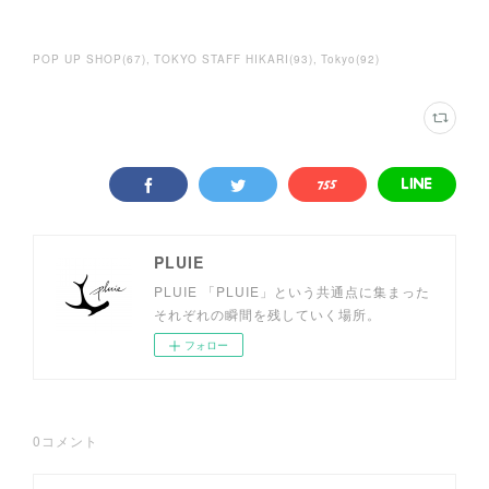
POP UP SHOP
(
67
)
TOKYO STAFF HIKARI
(
93
)
Tokyo
(
92
)
PLUIE
PLUIE 「PLUIE」という共通点に集まった
それぞれの瞬間を残していく場所。
フォロー
0
コメント