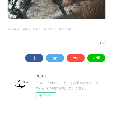
design
(
4
)
art
(
4
)
life
(
10
)
fashion
(
6
)
photo
(
6
)
PLUIE
PLUIE 「PLUIE」という共通点に集まった
それぞれの瞬間を残していく場所。
フォロー