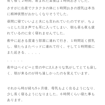
長く寝て２時間。産まれた直後は１時間おきでした。
さすがに出産でクタクタの体に１時間おきの授乳は本当
に精神状態がおかしくなりそうでした。
昼間に寝ていいよと夫にも言われていたのですが、ちょ
っとした泣き声でも耳に入ってしまい、朝も昼も夜も疲
れているのに全く寝れませんでした。
夜中に起きる度違う部屋に連れて行き、１時間近く授乳
し、寝たらまたベッドに連れて行く。そして１時間後に
また起きる、、、、、
、、、、、
夜中はベイビーと世の中に2人きりな気がしてとても寂し
く、朝が来るのが待ち遠しかったのを覚えています。
それから時が経ち5ヶ月後、母乳もよく出るようになり、
少し長く寝るようになりました。６時間くらい寝た事も
あります。