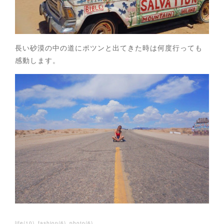
長い砂漠の中の道にポツンと出てきた時は何度行っても
感動します。
life
(
10
)
fashion
(
6
)
photo
(
6
)